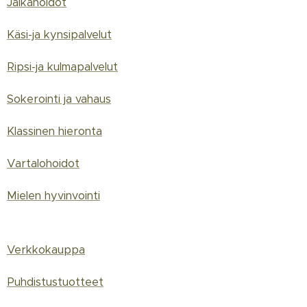
Jalkahoidot
Käsi-ja kynsipalvelut
Ripsi-ja kulmapalvelut
Sokerointi ja vahaus
Klassinen hieronta
Vartalohoidot
Mielen hyvinvointi
Verkkokauppa
Puhdistustuotteet