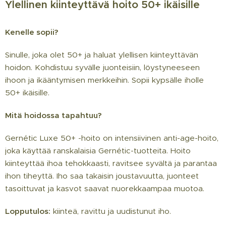
Ylellinen kiinteyttävä hoito 50+ ikäisille
Kenelle sopii?
Sinulle, joka olet 50+ ja haluat ylellisen kiinteyttävän
hoidon. Kohdistuu syvälle juonteisiin, löystyneeseen
ihoon ja ikääntymisen merkkeihin. Sopii kypsälle iholle
50+ ikäisille.
Mitä hoidossa tapahtuu?
Gernétic Luxe 50+ -hoito on intensiivinen anti-age-hoito,
joka käyttää ranskalaisia Gernétic-tuotteita. Hoito
kiinteyttää ihoa tehokkaasti, ravitsee syvältä ja parantaa
ihon tiheyttä. Iho saa takaisin joustavuutta, juonteet
tasoittuvat ja kasvot saavat nuorekkaampaa muotoa.
Lopputulos:
kiinteä, ravittu ja uudistunut iho.