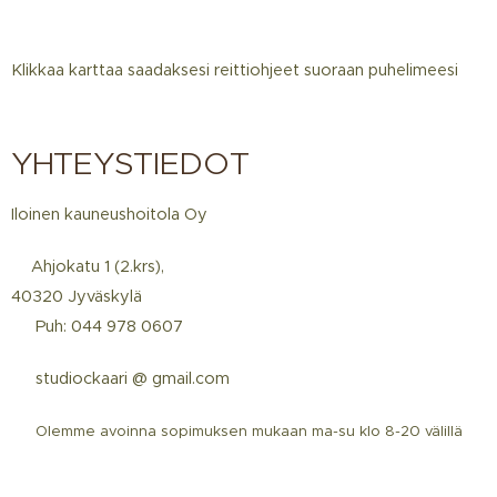
Klikkaa karttaa saadaksesi reittiohjeet suoraan puhelimeesi
YHTEYSTIEDOT
Iloinen kauneushoitola Oy
📍Ahjokatu 1 (2.krs),
40320 Jyväskylä
☎️ Puh: 044 978 0607
📩 studiockaari @ gmail.com
📅
Olemme avoinna sopimuksen mukaan ma-su klo 8-20 välillä