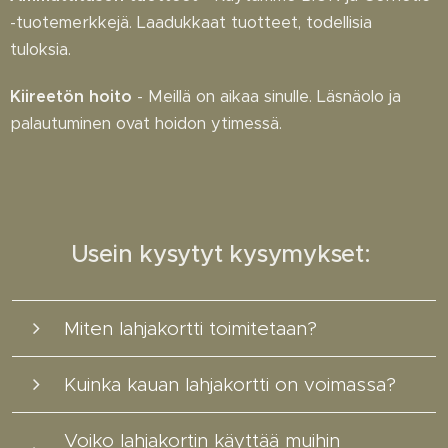
-tuotemerkkejä. Laadukkaat tuotteet, todellisia
tuloksia.
Kiireetön hoito
- Meillä on aikaa sinulle. Läsnäolo ja
palautuminen ovat hoidon ytimessä.
Usein kysytyt kysymykset:
Miten lahjakortti toimitetaan?
Kuinka kauan lahjakortti on voimassa?
Voit valita:
6 kuukautta ostopäivästä.
- paperisen kortin postilaatikkoon joko
Voiko lahjakortin käyttää muihin