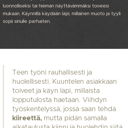
luonnolliseksi tai hieman näyttävämmäksi toiveesi
mukaan. Käynnillä käydään läpi, millainen muoto ja tyyli
sopii sinulle parhaiten.
Teen työni rauhallisesti ja
huolellisesti. Kuuntelen asiakkaan
toiveet ja käyn läpi, millaista
lopputulosta haetaan. Viihdyn
työskentelyssä, jossa saan tehdä
kiireettä,
mutta pidän samalla
aikataulusta kiinni ja huolehdin siitä,