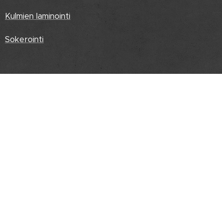
Kulmien laminointi
Sokerointi