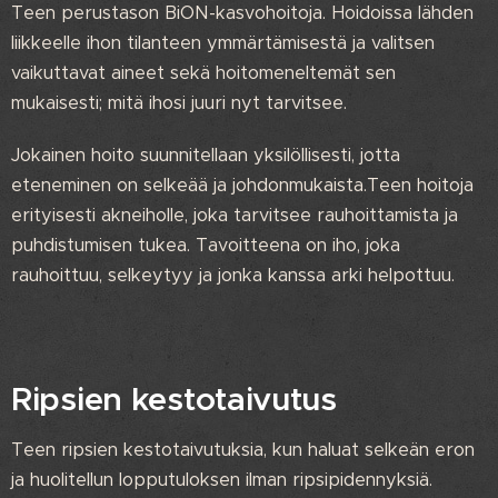
Teen perustason BiON-kasvohoitoja. Hoidoissa lähden
liikkeelle ihon tilanteen ymmärtämisestä ja valitsen
vaikuttavat aineet sekä hoitomeneltemät sen
mukaisesti; mitä ihosi juuri nyt tarvitsee.
Jokainen hoito suunnitellaan yksilöllisesti, jotta
eteneminen on selkeää ja johdonmukaista.Teen hoitoja
erityisesti akneiholle, joka tarvitsee rauhoittamista ja
puhdistumisen tukea. Tavoitteena on iho, joka
rauhoittuu, selkeytyy ja jonka kanssa arki helpottuu.
Ripsien kestotaivutus
Teen ripsien kestotaivutuksia, kun haluat selkeän eron
ja huolitellun lopputuloksen ilman ripsipidennyksiä.