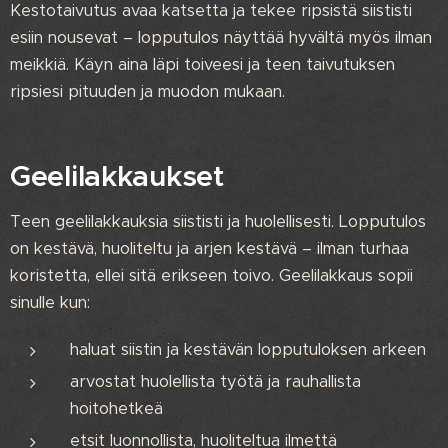
Kestotaivutus avaa katsetta ja tekee ripsistä siististi
esiin nousevat – lopputulos näyttää hyvältä myös ilman
meikkiä. Käyn aina läpi toiveesi ja teen taivutuksen
ripsiesi pituuden ja muodon mukaan.
Geelilakkaukset
Teen geelilakkauksia siististi ja huolellisesti. Lopputulos
on kestävä, huoliteltu ja arjen kestävä – ilman turhaa
koristetta, ellei sitä erikseen toivo. Geelilakkaus sopii
sinulle kun:
haluat siistin ja kestävän lopputuloksen arkeen
arvostat huolellista työtä ja rauhallista
hoitohetkeä
etsit luonnollista, huoliteltua ilmettä