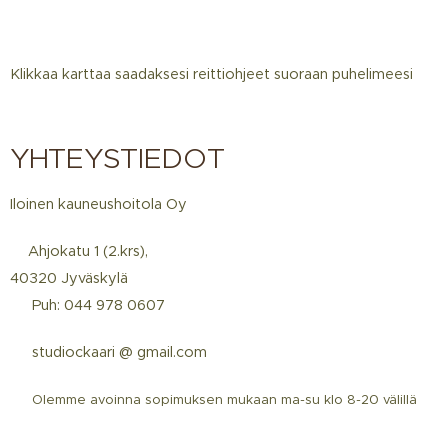
Klikkaa karttaa saadaksesi reittiohjeet suoraan puhelimeesi
YHTEYSTIEDOT
Iloinen kauneushoitola Oy
📍Ahjokatu 1 (2.krs),
40320 Jyväskylä
☎️ Puh: 044 978 0607
📩 studiockaari @ gmail.com
📅
Olemme avoinna sopimuksen mukaan ma-su klo 8-20 välillä