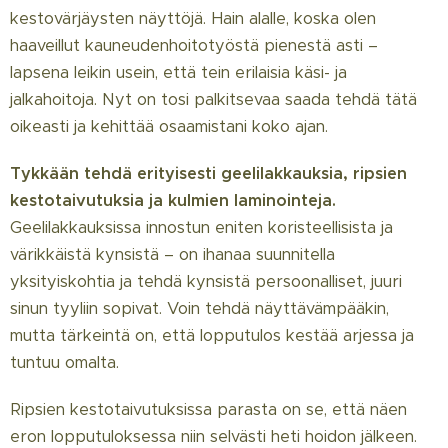
kestovärjäysten näyttöjä. Hain alalle, koska olen
haaveillut kauneudenhoitotyöstä pienestä asti –
lapsena leikin usein, että tein erilaisia käsi- ja
jalkahoitoja. Nyt on tosi palkitsevaa saada tehdä tätä
oikeasti ja kehittää osaamistani koko ajan.
Tykkään tehdä erityisesti geelilakkauksia, ripsien
kestotaivutuksia ja kulmien laminointeja.
Geelilakkauksissa innostun eniten koristeellisista ja
värikkäistä kynsistä – on ihanaa suunnitella
yksityiskohtia ja tehdä kynsistä persoonalliset, juuri
sinun tyyliin sopivat. Voin tehdä näyttävämpääkin,
mutta tärkeintä on, että lopputulos kestää arjessa ja
tuntuu omalta.
Ripsien kestotaivutuksissa parasta on se, että näen
eron lopputuloksessa niin selvästi heti hoidon jälkeen.