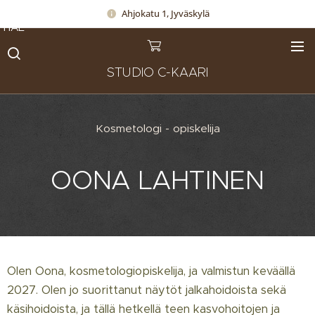
Ahjokatu 1, Jyväskylä
HAE
STUDIO C-KAARI
Kosmetologi - opiskelija
OONA LAHTINEN
Olen Oona, kosmetologiopiskelija, ja valmistun keväällä
2027. Olen jo suorittanut näytöt jalkahoidoista sekä
käsihoidoista, ja tällä hetkellä teen kasvohoitojen ja