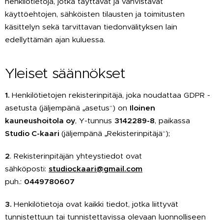
henkilötietoja, jotka täyttävät ja vahvistavat
käyttöehtojen, sähköisten tilausten ja toimitusten
käsittelyn sekä tarvittavan tiedonvälityksen lain
edellyttämän ajan kuluessa.
Yleiset säännökset
1.
Henkilötietojen rekisterinpitäjä, joka noudattaa GDPR -
asetusta (jäljempänä „asetus“) on
Iloinen
kauneushoitola oy
, Y-tunnus
3142289-8
, paikassa
Studio C-kaari
(jäljempänä „Rekisterinpitäjä“);
2
. Rekisterinpitäjän yhteystiedot ovat
sähköposti:
studiockaari@gmail.com
puh.:
0449780607
3.
Henkilötietoja ovat kaikki tiedot, jotka liittyvät
tunnistettuun tai tunnistettavissa olevaan luonnolliseen