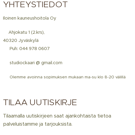
YHTEYSTIEDOT
Iloinen kauneushoitola Oy
📍Ahjokatu 1 (2.krs),
40320 Jyväskylä
☎️ Puh: 044 978 0607
📩 studiockaari @ gmail.com
📅
Olemme avoinna sopimuksen mukaan ma-su klo 8-20 välillä
TILAA UUTISKIRJE
Tilaamalla uutiskirjeen saat ajankohtaista tietoa
palveluistamme ja tarjouksista.