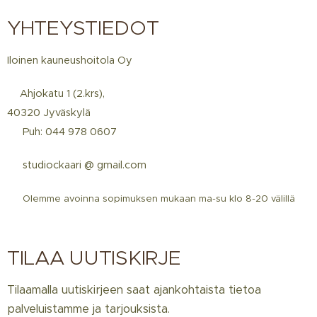
YHTEYSTIEDOT
Iloinen kauneushoitola Oy
📍Ahjokatu 1 (2.krs),
40320 Jyväskylä
☎️ Puh: 044 978 0607
📩 studiockaari @ gmail.com
📅
Olemme avoinna sopimuksen mukaan ma-su klo 8-20 välillä
TILAA UUTISKIRJE
Tilaamalla uutiskirjeen saat ajankohtaista tietoa
palveluistamme ja tarjouksista.