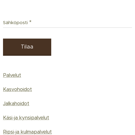
Sähköposti
Tilaa
Palvelut
Kasvohoidot
Jalkahoidot
Käsi-ja kynsipalvelut
Ripsi-ja kulmapalvelut