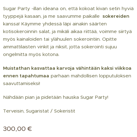
Sugar Party -illan ideana on, että kokoat kivan setin hyviä
tyyppejä kasaan, ja me saavumme paikalle
sokereiden
kanssa! Käymme yhdessä läpi ainakin säärten
kotisokeroinnin salat, ja mikäli aikaa riittää, voimme siirtyä
myös kainaloiden tai ylähuulen sokerointiin. Opitte
ammattilaisten vinkit ja niksit, jotta sokerointi sujuu
ongelmitta myös kotona.
Muistathan kasvattaa karvoja vähintään kaksi viikkoa
ennen tapahtumaa
parhaan mahdollisen lopputuloksen
saavuttamiseksi!
Nähdään pian ja pidetään hauska Sugar Party!
Terveisin, Sugaristat / Sokeristit
300,00
€