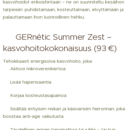
kasvohoidot erikoishintaan – ne on suunniteltu kesäihon
tarpeisiin: puhdistamaan, kosteuttamaan, elvyttämään ja
palauttamaan ihon luonnollinen hehku.
🌞 GERnétic Summer Zest –
kasvohoitokokonaisuus (93 €)
Tehokkaasti energisoiva kasvohoito, joka:
✔ Aktivoi mikroverenkiertoa
✔ Lisää hapensaantia
✔ Korjaa kosteustasapainoa
✔ Sisältää erityisen niskan ja käsivarsien hieronnan, joka
boostaa anti-age vaikutusta
💡 Täydellinen ennen lomamatkaa tai juhlia – tai kun