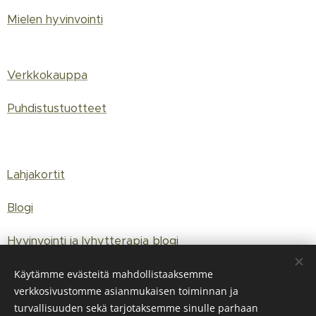
Mielen hyvinvointi
Verkkokauppa
Puhdistustuotteet
Lahjakortit
Blogi
Hyvinvointi ja lyhytterapia blogi
Käytämme evästeitä mahdollistaaksemme
verkkosivustomme asianmukaisen toiminnan ja
© 2020 Studio C-Kaari, Iloinen kauneushoitola Oy, y-tunnus:
turvallisuuden sekä tarjotaksemme sinulle parhaan
3142289-8 Luotu Webnodella,
tietosuojakäytäntö