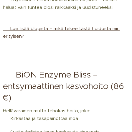
haluat vain tuntea olosi raikkaaksi ja uudistuneeksi.
🔗 Lue lisää blogista – mikä tekee tästä hoidosta niin
erityisen?
💧 BiON Enzyme Bliss –
entsymaattinen kasvohoito (86
€)
Hellävarainen mutta tehokas hoito, joka:
✔ Kirkastaa ja tasapainottaa ihoa
✔ Syväpuhdistaa ilman hankaavia ainesosia