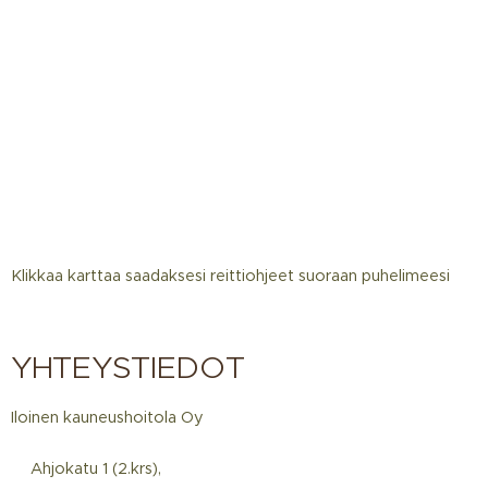
Klikkaa karttaa saadaksesi reittiohjeet suoraan puhelimeesi
YHTEYSTIEDOT
Iloinen kauneushoitola Oy
📍Ahjokatu 1 (2.krs),