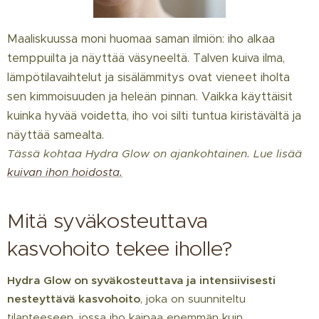
Maaliskuussa moni huomaa saman ilmiön: iho alkaa
temppuilta ja näyttää väsyneeltä. Talven kuiva ilma,
lämpötilavaihtelut ja sisälämmitys ovat vieneet iholta
sen kimmoisuuden ja heleän pinnan. Vaikka käyttäisit
kuinka hyvää voidetta, iho voi silti tuntua kiristävältä ja
näyttää samealta.
Tässä kohtaa Hydra Glow on ajankohtainen. Lue lisää
kuivan ihon hoidosta.
Mitä syväkosteuttava
kasvohoito tekee iholle?
Hydra Glow on syväkosteuttava ja intensiivisesti
nesteyttävä kasvohoito
, joka on suunniteltu
tilanteeseen, jossa iho kaipaa enemmän kuin