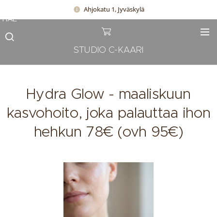
Ahjokatu 1, Jyväskylä
HAE
STUDIO C-KAARI
Hydra Glow - maaliskuun
kasvohoito, joka palauttaa ihon
hehkun 78€ (ovh 95€)