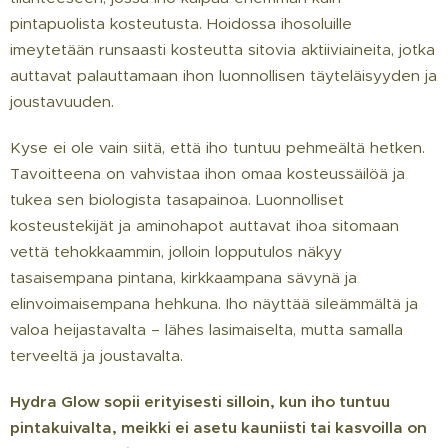
pintapuolista kosteutusta. Hoidossa ihosoluille
imeytetään runsaasti kosteutta sitovia aktiiviaineita, jotka
auttavat palauttamaan ihon luonnollisen täyteläisyyden ja
joustavuuden.
Kyse ei ole vain siitä, että iho tuntuu pehmeältä hetken.
Tavoitteena on vahvistaa ihon omaa kosteussäilöä ja
tukea sen biologista tasapainoa. Luonnolliset
kosteustekijät ja aminohapot auttavat ihoa sitomaan
vettä tehokkaammin, jolloin lopputulos näkyy
tasaisempana pintana, kirkkaampana sävynä ja
elinvoimaisempana hehkuna. Iho näyttää sileämmältä ja
valoa heijastavalta – lähes lasimaiselta, mutta samalla
terveeltä ja joustavalta.
Hydra Glow sopii erityisesti silloin, kun iho tuntuu
pintakuivalta, meikki ei asetu kauniisti tai kasvoilla on