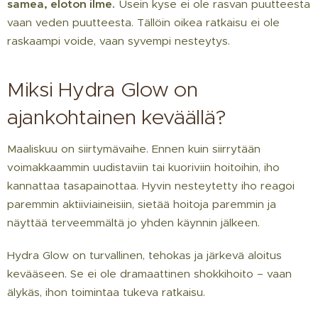
samea, eloton ilme.
Usein kyse ei ole rasvan puutteesta
vaan veden puutteesta. Tällöin oikea ratkaisu ei ole
raskaampi voide, vaan syvempi nesteytys.
Miksi Hydra Glow on
ajankohtainen keväällä?
Maaliskuu on siirtymävaihe. Ennen kuin siirrytään
voimakkaammin uudistaviin tai kuoriviin hoitoihin, iho
kannattaa tasapainottaa. Hyvin nesteytetty iho reagoi
paremmin aktiiviaineisiin, sietää hoitoja paremmin ja
näyttää terveemmältä jo yhden käynnin jälkeen.
Hydra Glow on turvallinen, tehokas ja järkevä aloitus
kevääseen. Se ei ole dramaattinen shokkihoito – vaan
älykäs, ihon toimintaa tukeva ratkaisu.