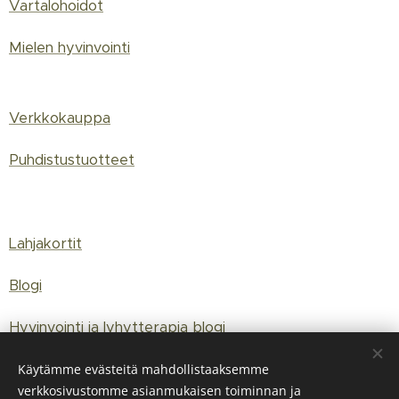
Vartalohoidot
Mielen hyvinvointi
Verkkokauppa
Puhdistustuotteet
Lahjakortit
Blogi
Hyvinvointi ja lyhytterapia blogi
Käytämme evästeitä mahdollistaaksemme
verkkosivustomme asianmukaisen toiminnan ja
© 2020 Studio C-Kaari, Iloinen kauneushoitola Oy, y-tunnus: