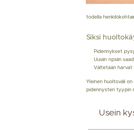
todella henkilökohtai
Siksi huoltokä
✨ Pidennykset pysyvä
✨ Uusiin ripsiin saa
✨ Vältetään harvat 
Yleinen huoltoväli on
pidennysten tyypin 
💡 Usein kys