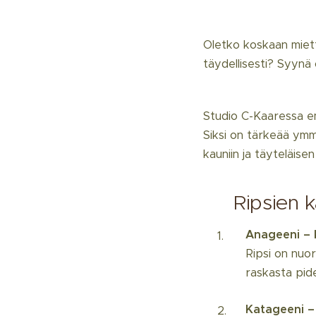
Oletko koskaan mietti
täydellisesti? Syynä
Studio C-Kaaressa em
Siksi on tärkeää ymm
kauniin ja täyteläise
🌱 Ripsien k
Anageeni – 
Ripsi on nuor
raskasta pid
Katageeni –