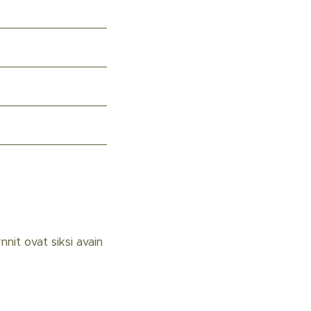
eessa, jolloin ripsi
opa 4 viikkoa.
öljyttömien
estämään pidempään.
me uudet
ulos on jälleen
nit ovat siksi avain