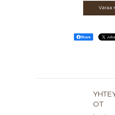
👉 Varaa r
Share
YHTE
OT