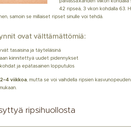
päivässä:kahden viikon kohdalla 
42 ripseä, 3 vkon kohdalla 63. Hu
nen, samoin se millaiset ripset sinulle voi tehdä.
ynnit ovat välttämättömiä:
t tasaisina ja täyteläisinä
daan kiinnitettyä uudet pidennykset
kohdat ja epätasainen lopputulos
2–4 viikkoa
, mutta se voi vaihdella ripsien kasvunopeuden,
mukaan.
yttyä ripsihuollosta