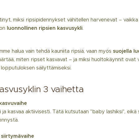
nyt, miksi ripsipidennykset vähitellen harvenevat – vaikka n
 on
luonnollinen ripsien kasvusykli
.
me halua vain tehdä kauniita ripsiä, vaan myös
suojella lu
ärtää, miten ripset kasvavat – ja miksi huoltokäynnit ovat
n lopputuloksen säilyttämiseksi.
asvusyklin 3 vaihetta
kasvuvaihe
i ja kasvaa aktiivisesti. Tätä kutsutaan "baby lashiksi", eikä
ennystä.
 siirtymävaihe