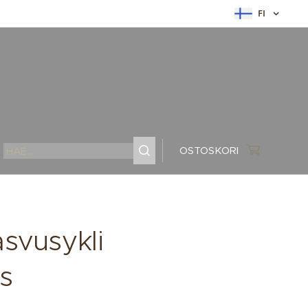
FI
OSTOSKORI
asvusykli
ys