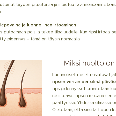
vuttanut täyden pituutensa ja irtautuu ravinnonsaannistaan
.
lepovaihe ja luonnollinen irtoaminen
is putoamaan pois ja tekee tilaa uudelle. Kun ripsi irtoaa, 
etty pidennys – tämä on täysin normaalia.
🔁 Miksi huolto on
Luonnolliset ripset uusiutuvat ja
ripsen verran per silmä päiväs
ripsipidennykset kiinnitetään luon
ne irtoavat ripsen mukana sen e
päättyessä. Yhdessä silmässä on
Oletetaan, että sinulta tippuu k