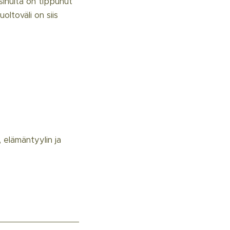
sinulta on tippunut
oltoväli on siis
 elämäntyylin ja