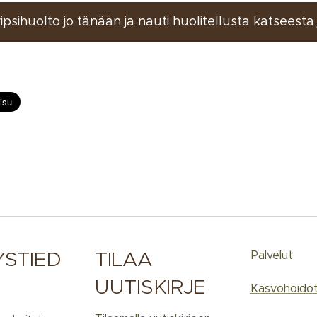
ipsihuolto jo tänään ja nauti huolitellusta katseesta 
YSTIED
TILAA
Palvelut
UUTISKIRJE
Kasvohoido