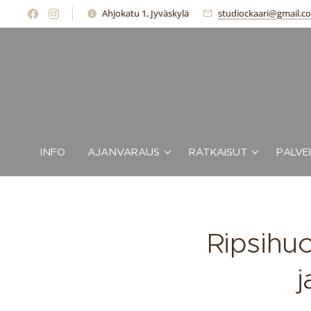
Ahjokatu 1, Jyväskylä
studiockaari@gmail.co
INFO
AJANVARAUS
RATKAISUT
PALVE
Ripsihuo
j