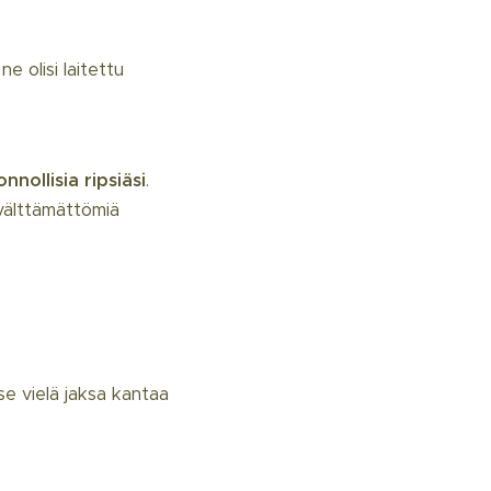
e olisi laitettu
onnollisia ripsiäsi
.
 välttämättömiä
 se vielä jaksa kantaa