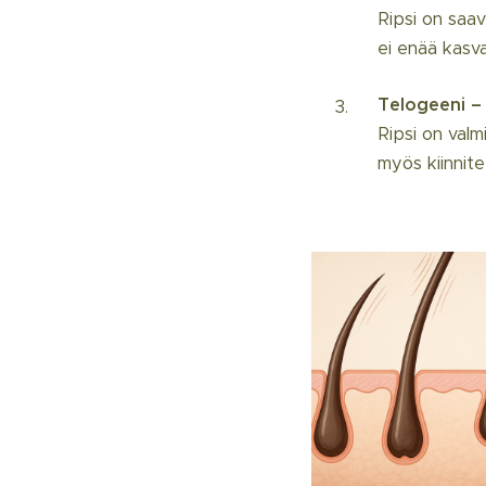
Ripsi on saa
ei enää kasva
Telogeeni – 
Ripsi on valm
myös kiinnit