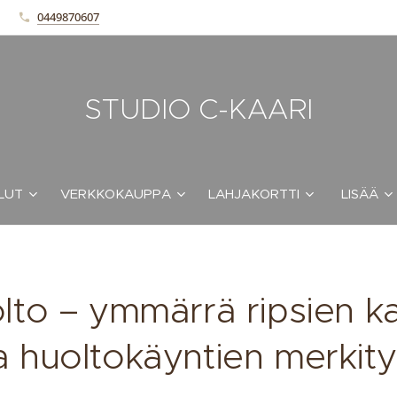
0449870607
STUDIO C-KAARI
LUT
VERKKOKAUPPA
LAHJAKORTTI
LISÄÄ
lto – ymmärrä ripsien k
a huoltokäyntien merkit