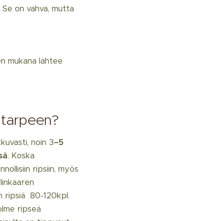
. Se on vahva, mutta
sen mukana lähtee
 tarpeen?
tkuvasti, noin 3
–5
sä
. Koska
nollisiin ripsiin, myös
linkaaren
 ripsiä 80-120kpl.
olme ripseä