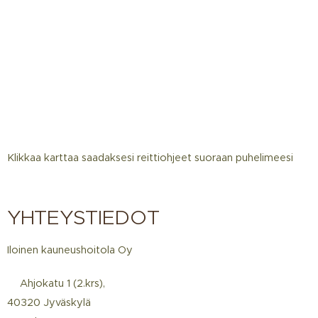
Klikkaa karttaa saadaksesi reittiohjeet suoraan puhelimeesi
YHTEYSTIEDOT
Iloinen kauneushoitola Oy
📍Ahjokatu 1 (2.krs),
40320 Jyväskylä