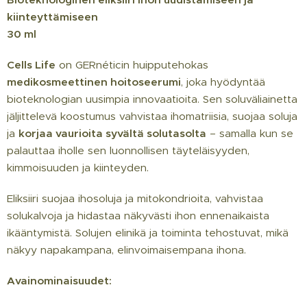
kiinteyttämiseen
30 ml
Cells Life
on GERnéticin huipputehokas
medikosmeettinen hoitoseerumi
, joka hyödyntää
bioteknologian uusimpia innovaatioita. Sen soluväliainetta
jäljittelevä koostumus vahvistaa ihomatriisia, suojaa soluja
ja
korjaa vaurioita syvältä solutasolta
– samalla kun se
palauttaa iholle sen luonnollisen täyteläisyyden,
kimmoisuuden ja kiinteyden.
Eliksiiri suojaa ihosoluja ja mitokondrioita, vahvistaa
solukalvoja ja hidastaa näkyvästi ihon ennenaikaista
ikääntymistä. Solujen elinikä ja toiminta tehostuvat, mikä
näkyy napakampana, elinvoimaisempana ihona.
Avainominaisuudet: