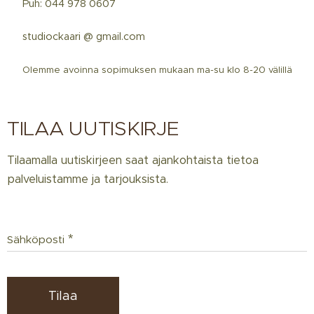
☎️ Puh: 044 978 0607
📩 studiockaari @ gmail.com
📅
Olemme avoinna sopimuksen mukaan ma-su klo 8-20 välillä
TILAA UUTISKIRJE
Tilaamalla uutiskirjeen saat ajankohtaista tietoa
palveluistamme ja tarjouksista.
Sähköposti
Tilaa