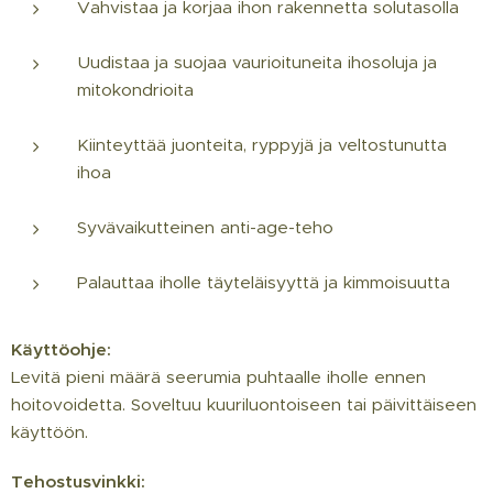
Vahvistaa ja korjaa ihon rakennetta solutasolla
Uudistaa ja suojaa vaurioituneita ihosoluja ja
mitokondrioita
Kiinteyttää juonteita, ryppyjä ja veltostunutta
ihoa
Syvävaikutteinen anti-age-teho
Palauttaa iholle täyteläisyyttä ja kimmoisuutta
Käyttöohje:
Levitä pieni määrä seerumia puhtaalle iholle ennen
hoitovoidetta. Soveltuu kuuriluontoiseen tai päivittäiseen
käyttöön.
Tehostusvinkki: