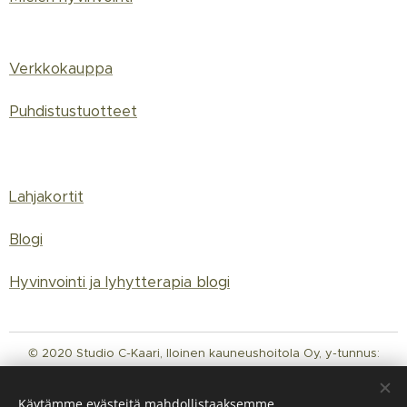
Verkkokauppa
Puhdistustuotteet
Lahjakortit
Blogi
Hyvinvointi ja lyhytterapia blogi
© 2020 Studio C-Kaari, Iloinen kauneushoitola Oy, y-tunnus:
3142289-8 Luotu Webnodella,
tietosuojakäytäntö
Evästeet
Käytämme evästeitä mahdollistaaksemme