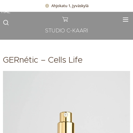
Ahjokatu 1, Jyväskylä
HAE
STUDIO C-KAARI
GERnétic – Cells Life