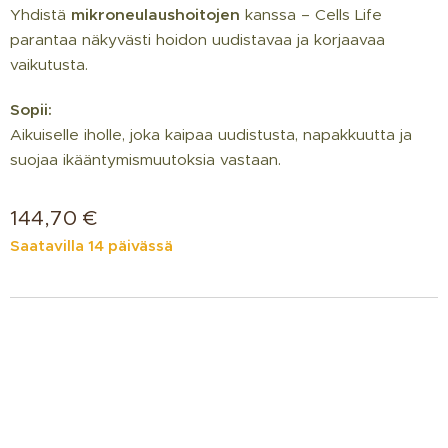
Yhdistä
mikroneulaushoitojen
kanssa – Cells Life
parantaa näkyvästi hoidon uudistavaa ja korjaavaa
vaikutusta.
Sopii:
Aikuiselle iholle, joka kaipaa uudistusta, napakkuutta ja
suojaa ikääntymismuutoksia vastaan.
144,70
€
Saatavilla 14 päivässä