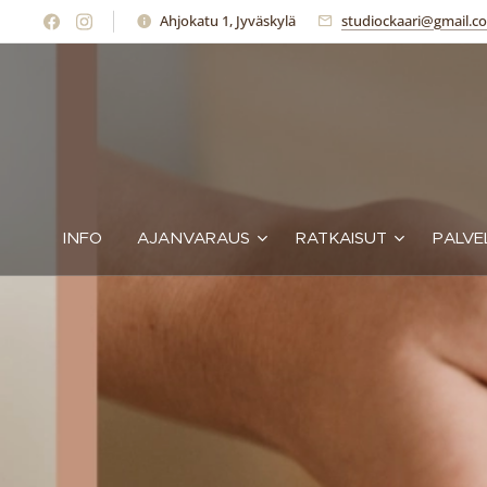
Ahjokatu 1, Jyväskylä
studiockaari@gmail.co
INFO
AJANVARAUS
RATKAISUT
PALVE