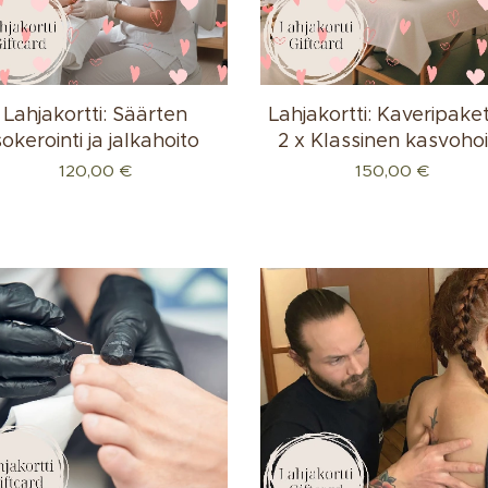
Lahjakortti: Säärten
Lahjakortti: Kaveripaket
sokerointi ja jalkahoito
2 x Klassinen kasvoho
120,00
€
150,00
€