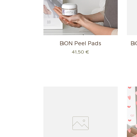
BiON Peel Pads
Bi
41,50
€