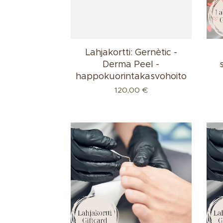
Lahjakortti: Gernètic -
Derma Peel -
happokuorintakasvohoito
120,00
€