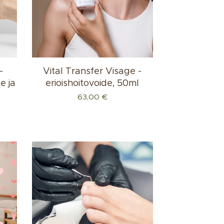
-
Vital Transfer Visage -
e ja
erioishoitovoide, 50ml
63,00
€