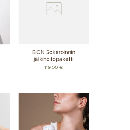
BiON Sokeroinnin
jälkihoitopaketti
119,00
€